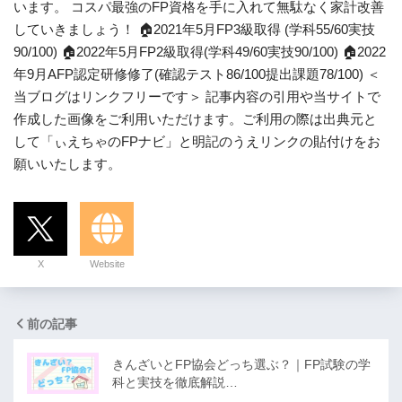
います。 コスパ最強のFP資格を手に入れて無駄なく家計改善
していきましょう！ 🏠2021年5月FP3級取得 (学科55/60実技
90/100) 🏠2022年5月FP2級取得(学科49/60実技90/100) 🏠2022
年9月AFP認定研修修了(確認テスト86/100提出課題78/100) ＜
当ブログはリンクフリーです＞ 記事内容の引用や当サイトで
作成した画像をご利用いただけます。ご利用の際は出典元と
して「ぃえちゃのFPナビ」と明記のうえリンクの貼付けをお
願いいたします。
X
Website
前の記事
きんざいとFP協会どっち選ぶ？｜FP試験の学
科と実技を徹底解説…