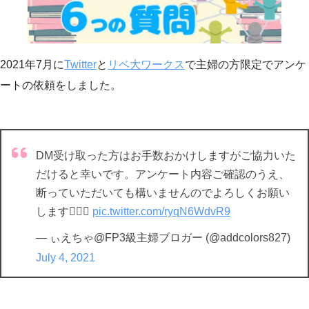
2021年7月に
Twitter
と
リベ大ワークス
で主婦の方限定でアンケ
ートの依頼をしました。
DM受け取った方はお手数おかけしますがご協力いた
だけると幸いです。アンケート内容ご確認のうえ、
断っていただいても構いませんのでよろしくお願い
します🙇🏻‍♀
pic.twitter.com/ryqN6WdvR9
— ぃえちゃ@FP3級主婦ブロガー (@addcolors827)
July 4, 2021