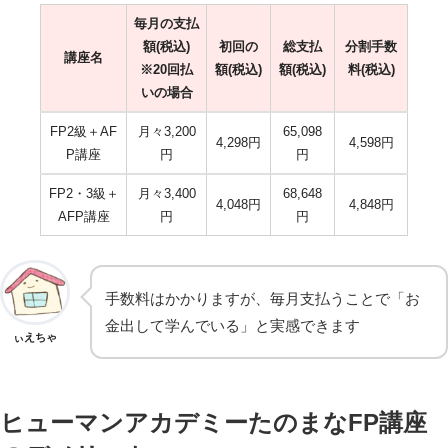
毎月の支払
額(税込)
初回の
総支払
分割手数
講座名
※20回払
額(税込)
額(税込)
料(税込)
いの場合
FP2級＋AF
月々3,200
65,098
4,298円
4,598円
P講座
円
円
FP2・3級＋
月々3,400
68,648
4,048円
4,848円
AFP講座
円
円
手数料はかかりますが、毎月支払うことで「お
金出して学んでいる」と実感できます
ぃえちゃ
ヒューマンアカデミーたのまなFP講座