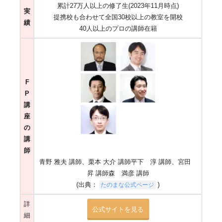
累計27万人以上の修了生(2023年11月時点)
実
提携校も合わせて全国30校以上の教室を開校
績
40人以上のプロの講師在籍
F
P
講
座
の
講
師
青野 雅夫 講師、栗本 大介 講師平下 淳 講師、宮田
昇 講師森 満彦 講師
(出典：
)
たのまな公式ページ
詳
公式サイトを見る
細