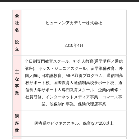
会
社
ヒューマンアカデミー株式会社
名
設
2010年4月
立
全日制専門教育スクール、社会人教育(通学講座／通信
講座)、キッズ・ジュニアスクール、留学準備教育、外
主
国人向け日本語教育、MBA取得プログラム、通信制高
な
校サポート校、国際教育＆通信制高校サポート校、通
事
信制大学サポート＆専門教育スクール、企業内研修・
業
社員研修、インターネットメディア事業、コマース事
業、映像制作事業、保険代理店事業
講
座
医療系やビジネススキル、保育など250以上
数